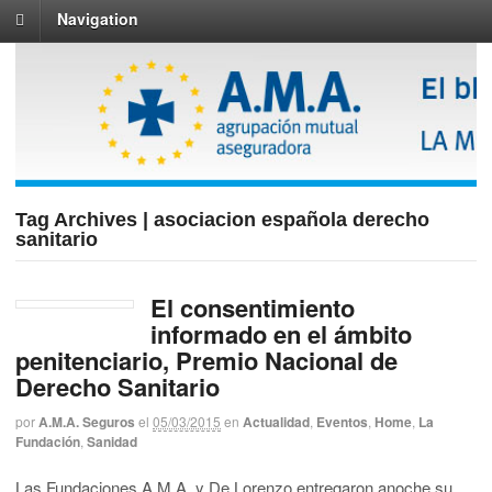
Navigation
Tag Archives | asociacion española derecho
sanitario
El consentimiento
informado en el ámbito
penitenciario, Premio Nacional de
Derecho Sanitario
por
A.M.A. Seguros
el
05/03/2015
en
Actualidad
,
Eventos
,
Home
,
La
Fundación
,
Sanidad
Las Fundaciones A.M.A. y De Lorenzo entregaron anoche su