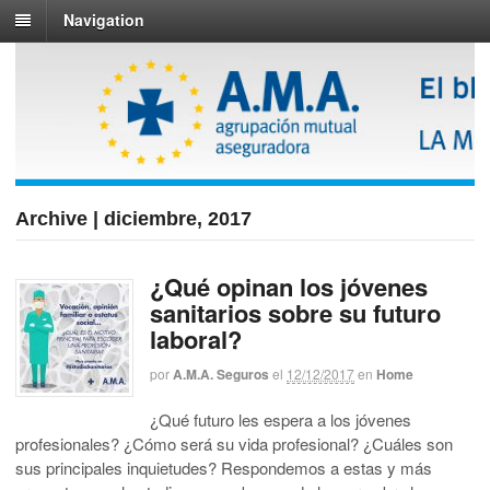
Navigation
Archive | diciembre, 2017
¿Qué opinan los jóvenes
sanitarios sobre su futuro
laboral?
por
A.M.A. Seguros
el
12/12/2017
en
Home
¿Qué futuro les espera a los jóvenes
profesionales? ¿Cómo será su vida profesional? ¿Cuáles son
sus principales inquietudes? Respondemos a estas y más