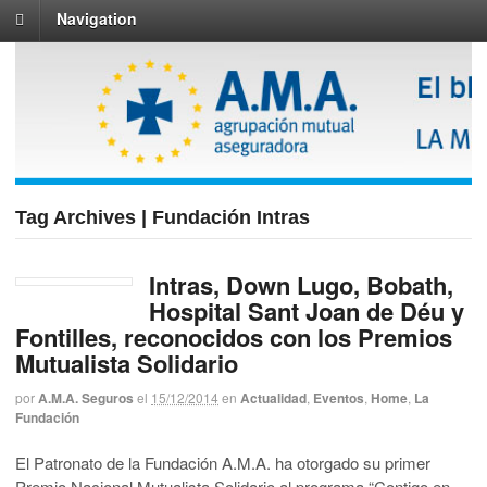
Navigation
Tag Archives | Fundación Intras
Intras, Down Lugo, Bobath,
Hospital Sant Joan de Déu y
Fontilles, reconocidos con los Premios
Mutualista Solidario
por
A.M.A. Seguros
el
15/12/2014
en
Actualidad
,
Eventos
,
Home
,
La
Fundación
El Patronato de la Fundación A.M.A. ha otorgado su primer
Premio Nacional Mutualista Solidario al programa “Contigo en