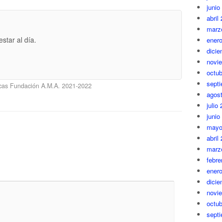
junio
abril
marz
star al día.
ener
dici
novi
octub
sept
ecas Fundación A.M.A. 2021-2022
agos
julio
junio
mayo
abril
marz
febre
ener
dici
novi
octub
sept