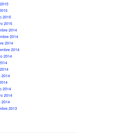
 2015
 2015
o 2015
ro 2015
embre 2014
embre 2014
re 2014
iembre 2014
to 2014
 2014
 2014
 2014
 2014
o 2014
ro 2014
o 2014
embre 2013