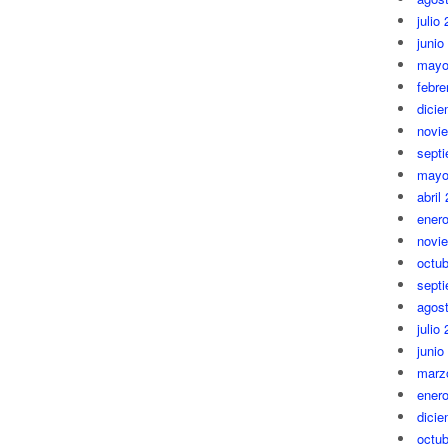
julio
junio
mayo
febre
dici
novi
sept
mayo
abril
ener
novi
octub
sept
agos
julio
junio
marz
ener
dici
octub