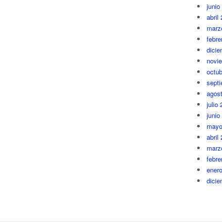
junio
abril
marz
febre
dici
novi
octub
sept
agos
julio
junio
mayo
abril
marz
febre
ener
dici