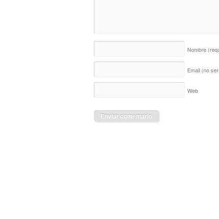
Nombre
(req
Email (no ser
Web