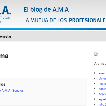
ienestar
ama
Archiv
ener
dici
novi
ros
octub
de A.M.A. Seguros
→
sept
agos
julio