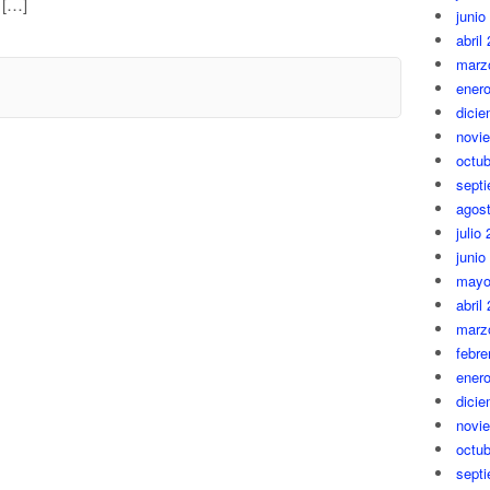
 […]
junio
abril
marz
ener
dici
novi
octub
sept
agos
julio
junio
mayo
abril
marz
febre
ener
dici
novi
octub
sept