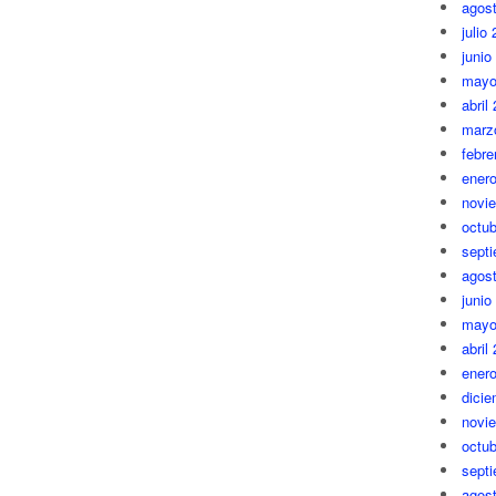
agos
julio
junio
mayo
abril
marz
febre
ener
novi
octub
sept
agos
junio
mayo
abril
ener
dici
novi
octub
sept
agos