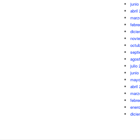
junio
abril
marz
febre
dici
novi
octub
sept
agos
julio
junio
mayo
abril
marz
febre
ener
dici