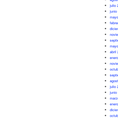
julio
junio
mayo
febre
dici
novi
sept
mayo
abril
ener
novi
octub
sept
agos
julio
junio
marz
ener
dici
octub