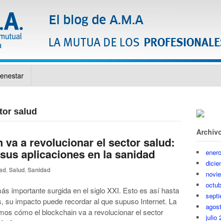
ienestar
tor salud
Archiv
 va a revolucionar el sector salud:
sus aplicaciones en la sanidad
ener
dici
ad
,
Salud
,
Sanidad
novi
octub
ás importante surgida en el siglo XXI. Esto es así hasta
sept
, su impacto puede recordar al que supuso Internet. La
agos
mos cómo el blockchain va a revolucionar el sector
julio