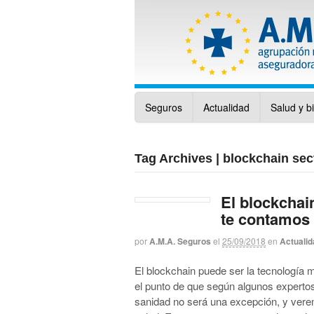
Seguros
Actualidad
Salud y b
Tag Archives | blockchain sec
El blockchain
te contamos 
por
A.M.A. Seguros
el
25/09/2018
en
Actualid
El blockchain puede ser la tecnología m
el punto de que según algunos expertos
sanidad no será una excepción, y vere