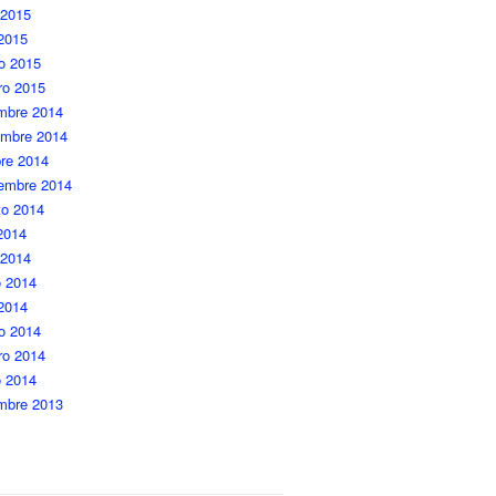
 2015
 2015
o 2015
ro 2015
embre 2014
embre 2014
re 2014
iembre 2014
to 2014
 2014
 2014
 2014
 2014
o 2014
ro 2014
o 2014
embre 2013