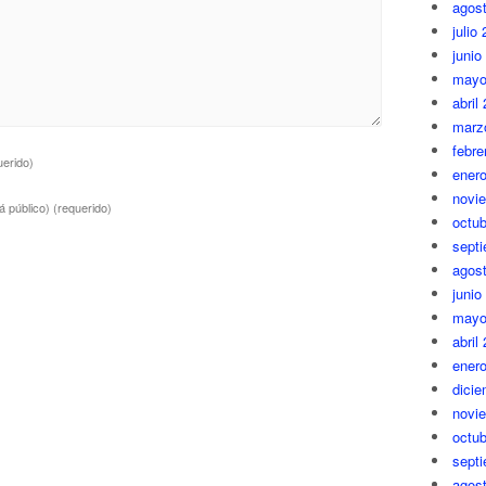
agos
julio
junio
mayo
abril
marz
febre
uerido)
ener
novi
á público)
(requerido)
octub
sept
agos
junio
mayo
abril
ener
dici
novi
octub
sept
agos