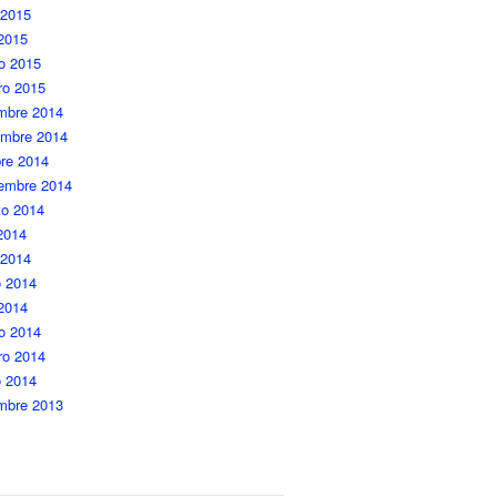
 2015
 2015
o 2015
ro 2015
embre 2014
embre 2014
re 2014
iembre 2014
to 2014
 2014
 2014
 2014
 2014
o 2014
ro 2014
o 2014
embre 2013