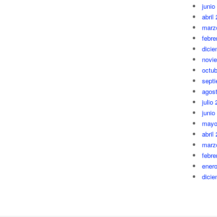
junio
abril
marz
febre
dici
novi
octub
sept
agos
julio
junio
mayo
abril
marz
febre
ener
dici