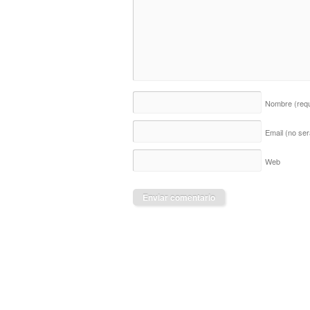
Nombre
(req
Email (no ser
Web