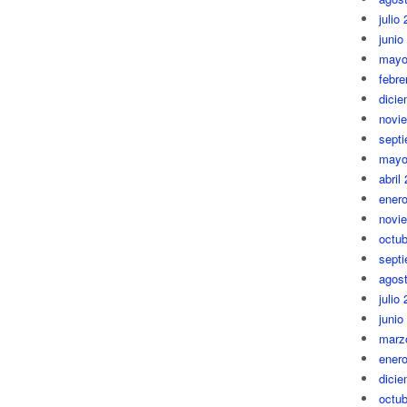
julio
junio
mayo
febre
dici
novi
sept
mayo
abril
ener
novi
octub
sept
agos
julio
junio
marz
ener
dici
octub