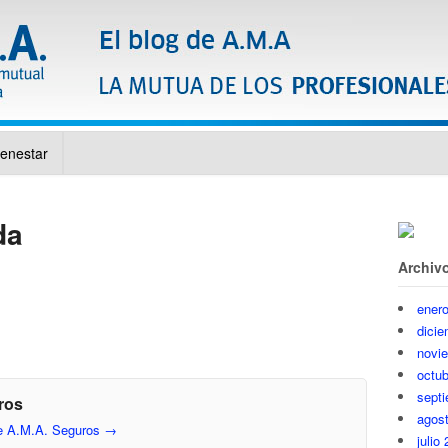
ienestar
da
Archiv
ener
dici
novi
octub
sept
ros
agos
de A.M.A. Seguros
→
julio