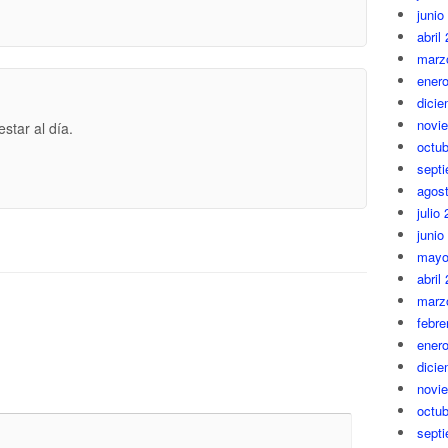
junio
abril
marz
ener
dici
novi
star al día.
octub
sept
agos
julio
junio
mayo
abril
marz
febre
ener
dici
novi
octub
sept