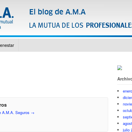
ienestar
Archiv
ener
dici
novi
ros
octub
de A.M.A. Seguros
→
sept
agos
julio