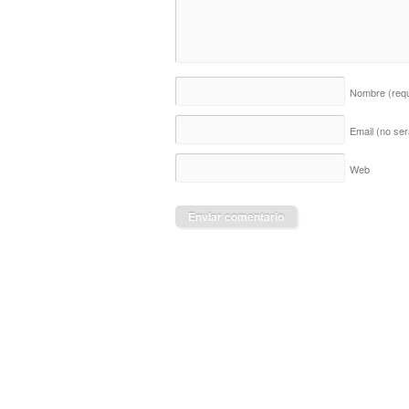
Nombre
(req
Email (no ser
Web