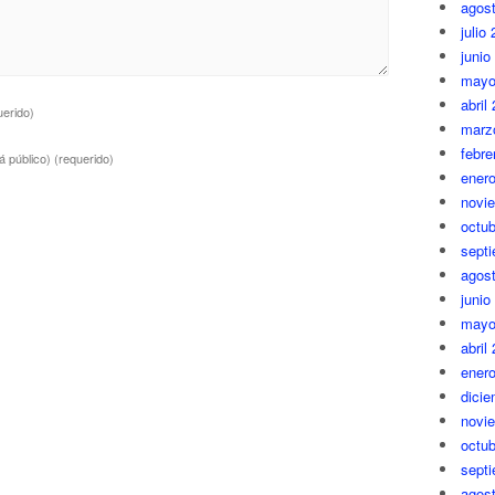
agos
julio
junio
mayo
abril
uerido)
marz
febre
á público)
(requerido)
ener
novi
octub
sept
agos
junio
mayo
abril
ener
dici
novi
octub
sept
agos