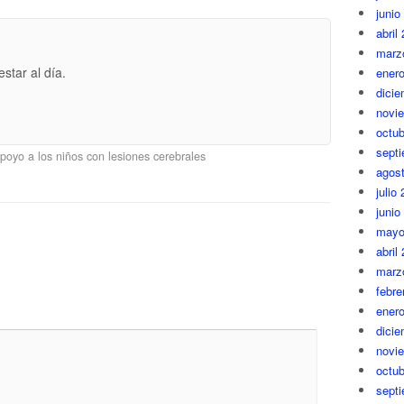
junio
abril
marz
star al día.
ener
dici
novi
octub
sept
oyo a los niños con lesiones cerebrales
agos
julio
junio
mayo
abril
marz
febre
ener
dici
novi
octub
sept