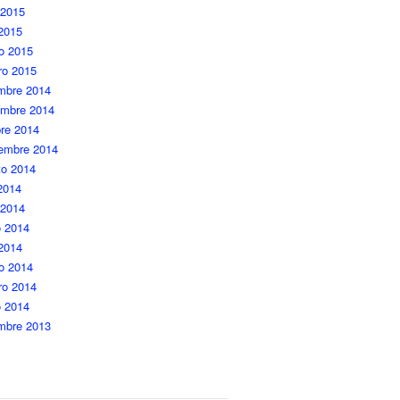
 2015
 2015
o 2015
ro 2015
embre 2014
embre 2014
re 2014
iembre 2014
to 2014
 2014
 2014
 2014
 2014
o 2014
ro 2014
o 2014
embre 2013