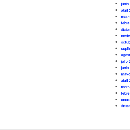
junio
abril
marz
febre
dici
novi
octub
sept
agos
julio
junio
mayo
abril
marz
febre
ener
dici