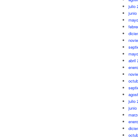
julio
junio
mayo
febre
dici
novi
sept
mayo
abril
ener
novi
octub
sept
agos
julio
junio
marz
ener
dici
octub