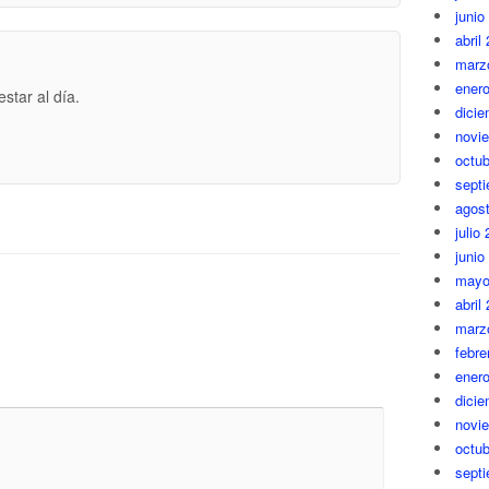
junio
abril
marz
ener
star al día.
dici
novi
octub
sept
agos
julio
junio
mayo
abril
marz
febre
ener
dici
novi
octub
sept