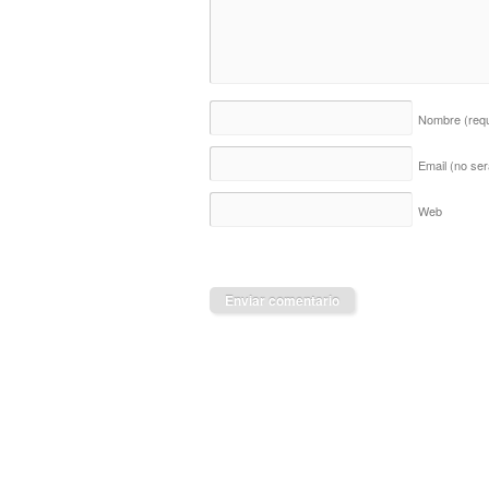
Nombre
(req
Email (no ser
Web