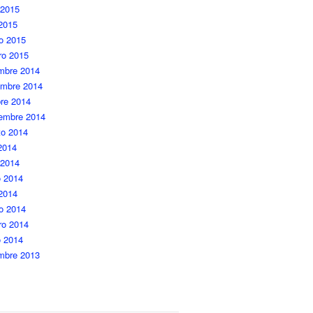
 2015
 2015
o 2015
ro 2015
embre 2014
embre 2014
re 2014
iembre 2014
to 2014
 2014
 2014
 2014
 2014
o 2014
ro 2014
o 2014
embre 2013