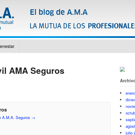
ienestar
vil AMA Seguros
Archiv
ener
dici
novi
ros
octub
de A.M.A. Seguros
→
sept
agos
julio