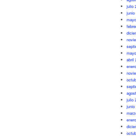
julio
junio
mayo
febre
dici
novi
sept
mayo
abril
ener
novi
octub
sept
agos
julio
junio
marz
ener
dici
octub