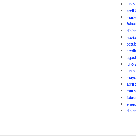
junio
abril
marz
febre
dici
novi
octub
sept
agos
julio
junio
mayo
abril
marz
febre
ener
dici