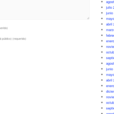
agos
julio
junio
mayo
abril
uerido)
marz
febre
á público)
(requerido)
ener
novi
octub
sept
agos
junio
mayo
abril
ener
dici
novi
octub
sept
agos