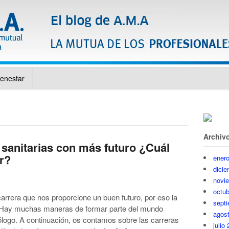
ienestar
Archiv
 sanitarias con más futuro ¿Cuál
ir?
ener
dici
novi
octub
rrera que nos proporcione un buen futuro, por eso la
sept
r? Hay muchas maneras de formar parte del mundo
agos
ólogo. A continuación, os contamos sobre las carreras
julio