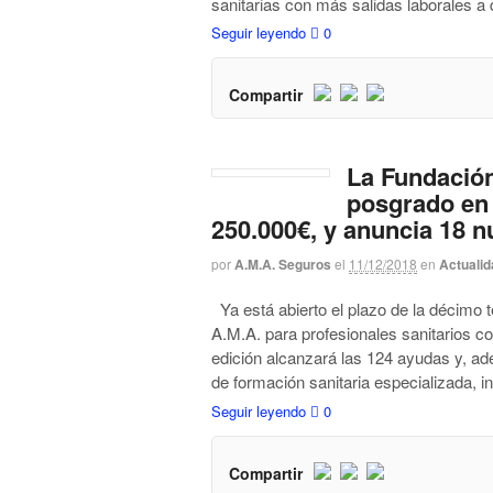
sanitarias con más salidas laborales a 
Seguir leyendo
0
Compartir
La Fundació
posgrado en
250.000€, y anuncia 18 
por
A.M.A. Seguros
el
11/12/2018
en
Actualid
Ya está abierto el plazo de la décimo
A.M.A. para profesionales sanitarios c
edición alcanzará las 124 ayudas y, ad
de formación sanitaria especializada, 
Seguir leyendo
0
Compartir