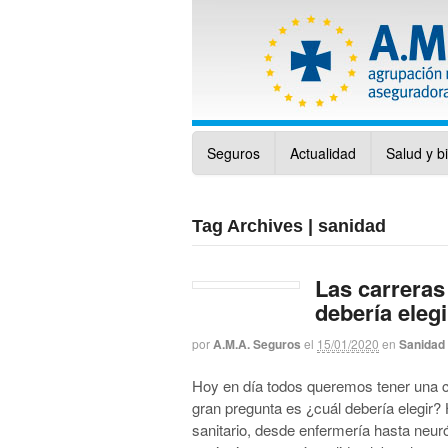
Seguros
Actualidad
Salud y b
Tag Archives | sanidad
Las carreras
debería eleg
por
A.M.A. Seguros
el
15/01/2020
en
Sanidad
Hoy en día todos queremos tener una ca
gran pregunta es ¿cuál debería elegi
sanitario, desde enfermería hasta neur