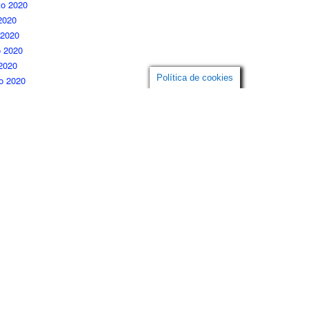
to 2020
 2020
 2020
 2020
 2020
Política de cookies
o 2020
ro 2020
o 2020
embre 2019
re 2019
iembre 2019
to 2019
 2019
 2019
 2019
o 2019
embre 2018
embre 2018
re 2018
iembre 2018
to 2018