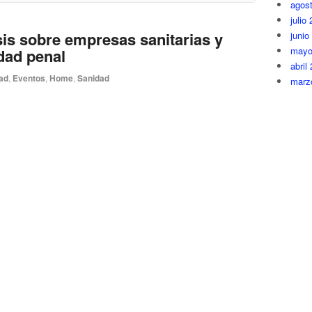
agos
julio
sis sobre empresas sanitarias y
junio
mayo
dad penal
abril
ad
,
Eventos
,
Home
,
Sanidad
marz
febre
d jurídica del colectivo sanitario | Raquel Murillo dirige y
ener
ctar a las personas jurídicas sanitarias la última
novi
. volverá fiel a su cita el próximo 20 de octubre en el
octub
icos de Madrid, en […]
sept
agos
junio
mayo
abril
ener
dici
 premio a Mejor Mutua Sanitaria
novi
ical Economics
octub
sept
ad
,
Eventos
,
Home
agos