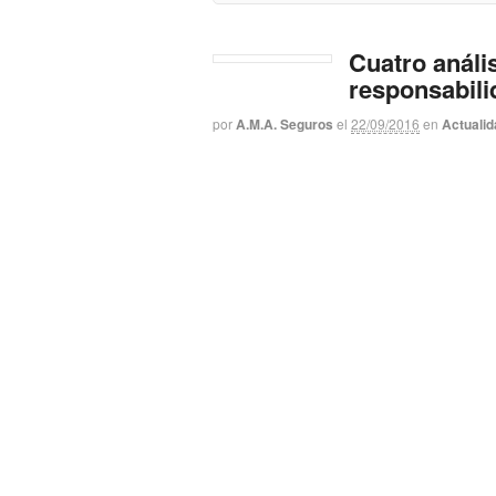
Cuatro análi
responsabili
por
A.M.A. Seguros
el
22/09/2016
en
Actualid
El Taller A.M.A. repasa la responsabilida
modera un análisis sobre cómo puede afe
reforma del Código Penal El Taller A.M.A
Pequeño Anfiteatro del Colegio de Méd
Seguir leyendo
0
Compartir
Recibimos el
por New Med
por
A.M.A. Seguros
el
30/10/2015
en
Actualid