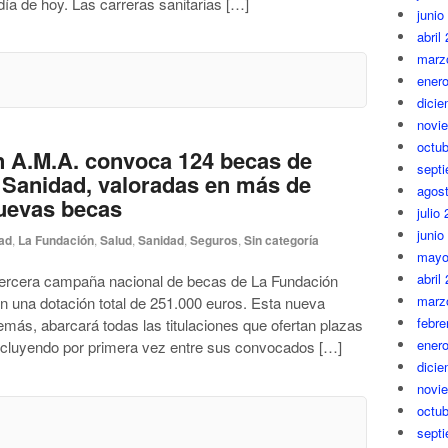
día de hoy. Las carreras sanitarias […]
junio
abril
marz
ener
dici
novi
octub
n A.M.A. convoca 124 becas de
sept
 Sanidad, valoradas en más de
agos
nuevas becas
julio
junio
ad
,
La Fundación
,
Salud
,
Sanidad
,
Seguros
,
Sin categoría
mayo
abril
 tercera campaña nacional de becas de La Fundación
marz
on una dotación total de 251.000 euros. Esta nueva
febre
emás, abarcará todas las titulaciones que ofertan plazas
ener
incluyendo por primera vez entre sus convocados […]
dici
novi
octub
sept