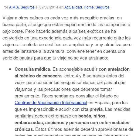
Por
A.M.A. Seguros
el
09/07/2014
en
Actualidad
,
Home
,
Seguros
Viajar a otros países es cada vez más asequible gracias, en
buena parte, al auge que están experimentando las compañías a
bajo coste. Pero hacerlo además a países exóticos se ha
convertido en una experiencia cada vez más recurrente entre los
viajeros. La oferta de destinos es amplísima y muy atractiva pero
antes de lanzarse a la aventura, conviene tener en cuenta una
serie de pautas para que tu viaje no se vea arruinado:
Consulta médica
. Es aconsejable
acudir con antelación
al médico de cabecera
-entre 4 y 8 semanas antes del
viaje- para conocer los riesgos sanitarios del país al que
viajamos y las precauciones que debemos tomar
previamente. Recomendamos consultar el listado de
Centros de Vacunación Internacional
en España, para los
que es imprescindible acudir con
cita previa
. Las medidas
sanitarias deben extremarse en
bebés, niños,
embarazadas, ancianos y personas con enfermedades
crónicas
. Estos últimos además deberán aprovisionarse de
todos los medicamentos necesarios para no interrumpir el