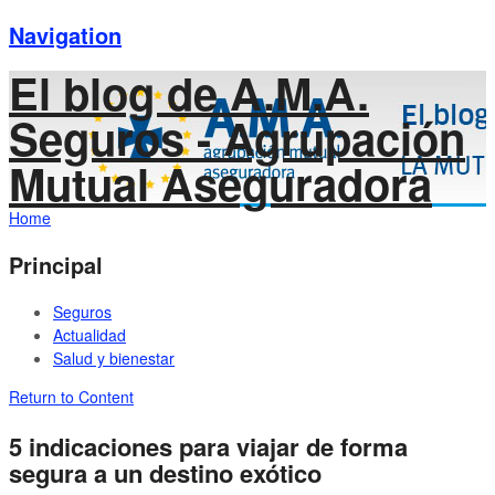
Navigation
El blog de A.M.A.
Seguros - Agrupación
Mutual Aseguradora
Home
Principal
Seguros
Actualidad
Salud y bienestar
Return to Content
5 indicaciones para viajar de forma
segura a un destino exótico