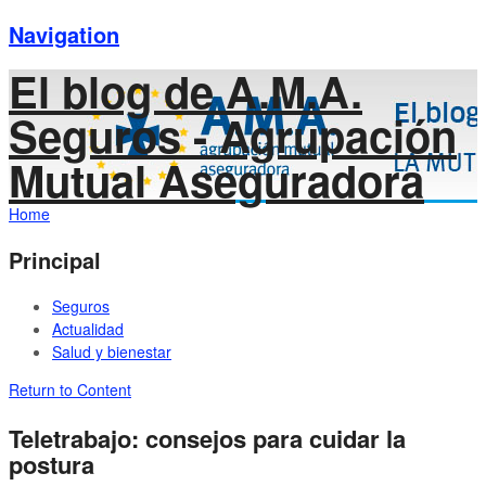
Navigation
El blog de A.M.A.
Seguros - Agrupación
Mutual Aseguradora
Home
Principal
Seguros
Actualidad
Salud y bienestar
Return to Content
Teletrabajo: consejos para cuidar la
postura