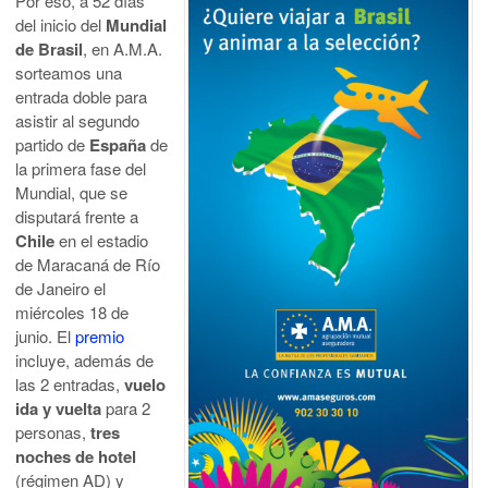
Por eso, a 52 días
del inicio del
Mundial
de Brasil
, en A.M.A.
sorteamos una
entrada doble para
asistir al segundo
partido de
España
de
la primera fase del
Mundial, que se
disputará frente a
Chile
en el estadio
de Maracaná de Río
de Janeiro el
miércoles 18 de
junio. El
premio
incluye, además de
las 2 entradas,
vuelo
ida y vuelta
para 2
personas,
tres
noches de hotel
(régimen AD) y