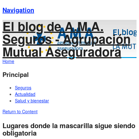
Navigation
El blog de A.M.A.
Seguros - Agrupación
Mutual Aseguradora
Home
Principal
Seguros
Actualidad
Salud y bienestar
Return to Content
Lugares donde la mascarilla sigue siendo
obligatoria